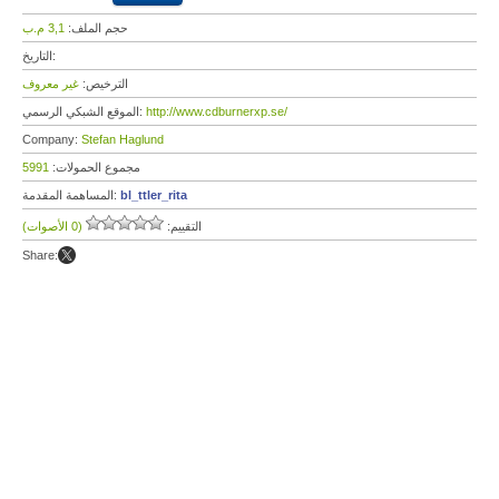
حجم الملف:
3,1 م.ب
التاريخ:
الترخيص:
غير معروف
http://www.cdburnerxp.se/
الموقع الشبكي الرسمي:
Company:
Stefan Haglund
مجموع الحمولات:
5991
bl_ttler_rita
المساهمة المقدمة:
التقييم:
(0 الأصوات)
Share: