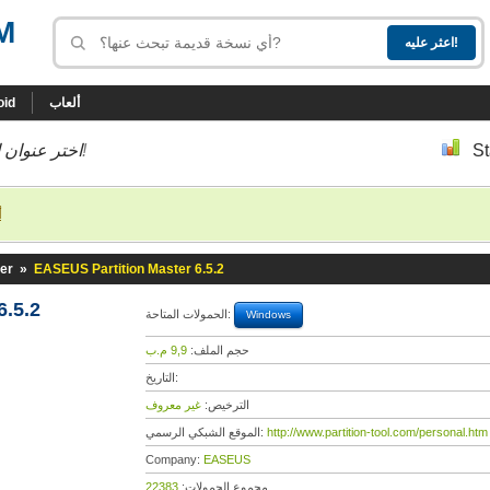
M
ألعاب
oid
St
إلى أسفل إلى النسخة التي تحب!
اختر عنوان ا
أ
er
»
EASEUS Partition Master 6.5.2
6.5.2
الحمولات المتاحة:
Windows
حجم الملف:
9,9 م.ب
التاريخ:
الترخيص:
غير معروف
http://www.partition-tool.com/personal.htm
الموقع الشبكي الرسمي:
Company:
EASEUS
مجموع الحمولات:
22383