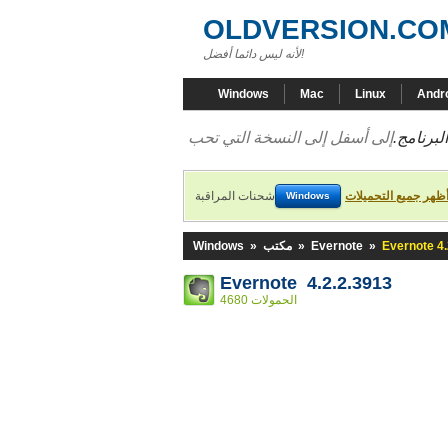
OLDVERSION.CO
لأنه ليس دائما أفضل!
Windows
Mac
Linux
Andr
لبرنامج.
ظهر جميع التحميلات
شحنات المراقبة
Windows
Evernote 4.
»
Evernote
»
مكتب
»
Windows
Evernote 4.2.2.3913
4680 الحمولات