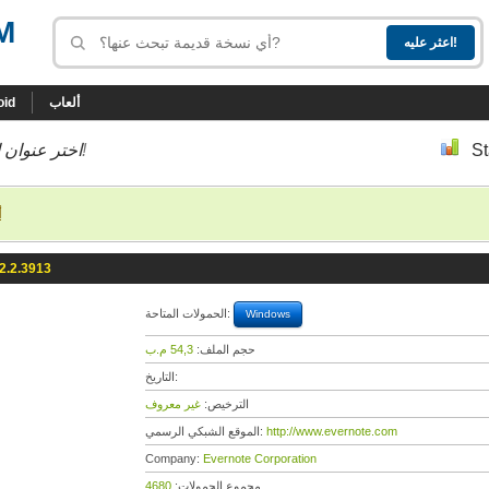
M
ألعاب
oid
St
إلى أسفل إلى النسخة التي تحب!
اختر عنوان ا
أ
2.2.3913
الحمولات المتاحة:
Windows
حجم الملف:
54,3 م.ب
التاريخ:
الترخيص:
غير معروف
http://www.evernote.com
الموقع الشبكي الرسمي:
Company:
Evernote Corporation
مجموع الحمولات:
4680