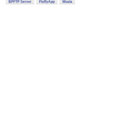
BPFTP Server
FluffyApp
Wuala