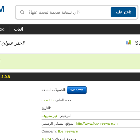
M
ألعاب
oid
St
إلى أسفل إلى النسخة التي تحب!
اختر عنوان ا
أ
.1.0.8
الحمولات المتاحة:
Windows
حجم الملف:
1,6 م.ب
التاريخ:
الترخيص:
غير معروف
http://www.flos-freeware.ch
الموقع الشبكي الرسمي:
Company:
flos freeware
مجموع الحمولات:
10624