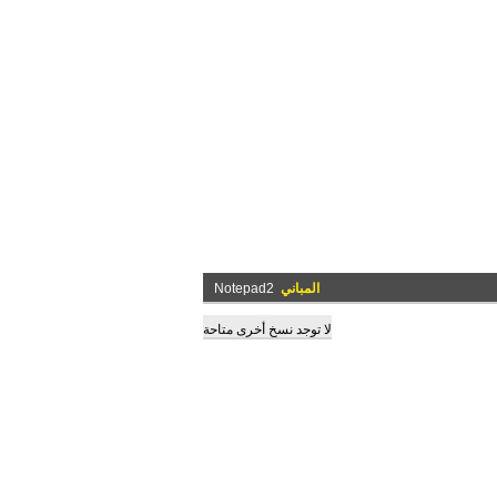
المباني
Notepad2
لا توجد نسخ أخرى متاحة