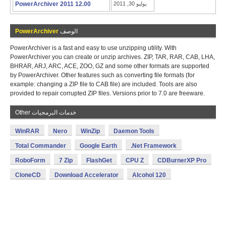
يوليو 30, 2011
PowerArchiver 2011 12.00
الوصف
PowerArchiver
PowerArchiver is a fast and easy to use unzipping utility. With
PowerArchiver you can create or unzip archives. ZIP, TAR, RAR, CAB, LHA,
BHRAR, ARJ, ARC, ACE, ZOO, GZ and some other formats are supported
by PowerArchiver. Other features such as converting file formats (for
example: changing a ZIP file to CAB file) are included. Tools are also
provided to repair corrupted ZIP files. Versions prior to 7.0 are freeware.
Other خدمات البرمجيات
WinRAR
Nero
WinZip
Daemon Tools
Total Commander
Google Earth
.Net Framework
RoboForm
7 Zip
FlashGet
CPU Z
CDBurnerXP Pro
CloneCD
Download Accelerator
Alcohol 120