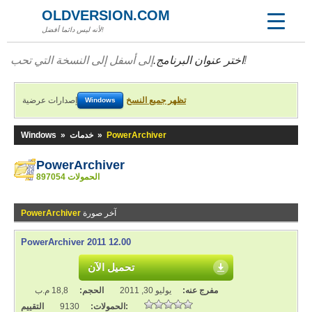
OLDVERSION.COM
لأنه ليس دائما أفضل!
إلى أسفل إلى النسخة التي تحب!
اختر عنوان البرنامج.
تظهر جميع النسخ
إصدارات عرضية
Windows
PowerArchiver
»
خدمات
»
Windows
PowerArchiver
897054 الحمولات
آخر صورة
PowerArchiver
PowerArchiver 2011 12.00
تحميل الآن
مفرج عنه:
يوليو 30, 2011
الحجم:
18,8 م.ب
التقييم:
الحمولات:
9130