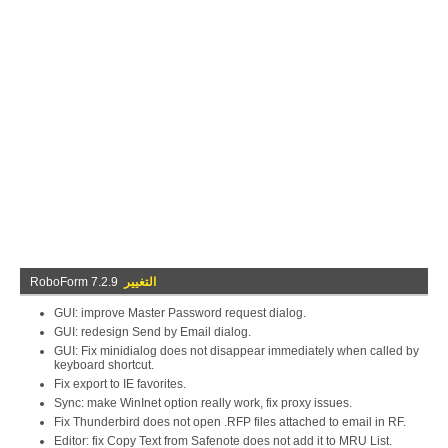
التغيير
RoboForm 7.2.9
GUI: improve Master Password request dialog.
GUI: redesign Send by Email dialog.
GUI: Fix minidialog does not disappear immediately when called by
keyboard shortcut.
Fix export to IE favorites.
Sync: make WinInet option really work, fix proxy issues.
Fix Thunderbird does not open .RFP files attached to email in RF.
Editor: fix Copy Text from Safenote does not add it to MRU List.