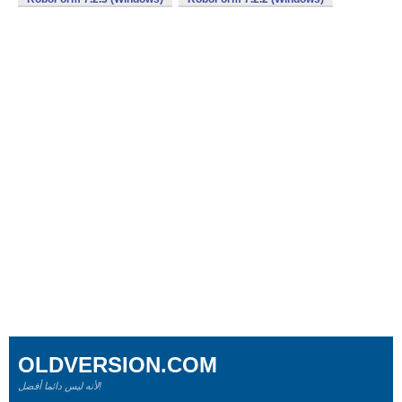
OLDVERSION.COM
لأنه ليس دائما أفضل!