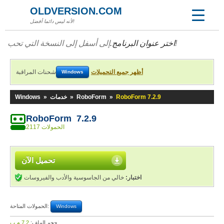
OLDVERSION.COM
لأنه ليس دائما أفضل!
إلى أسفل إلى النسخة التي تحب!
اختر عنوان البرنامج.
أظهر جميع التحميلات
شحنات المراقبة
Windows
RoboForm 7.2.9
»
RoboForm
»
خدمات
»
Windows
RoboForm 7.2.9
2117 الحمولات
تحميل الآن
اختبار:
خالي من الجاسوسية والأدب والفيروسات
الحمولات المتاحة:
Windows
حجم الملف:
7,2 م.ب