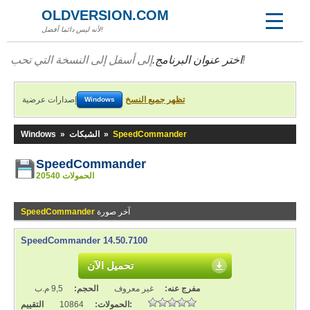
OLDVERSION.COM
لأنه ليس دائما أفضل!
إلى أسفل إلى النسخة التي تحب!
اختر عنوان البرنامج.
تظهر جميع النسخ
إصدارات عرضية
Windows
SpeedCommander
»
الشبكات
»
Windows
SpeedCommander
20540 الحمولات
آخر صورة
SpeedCommander
SpeedCommander 14.50.7100
تحميل الآن
مفرج عنه:
غير معروف
الحجم:
9,5 م.ب
التقييم:
الحمولات:
10864