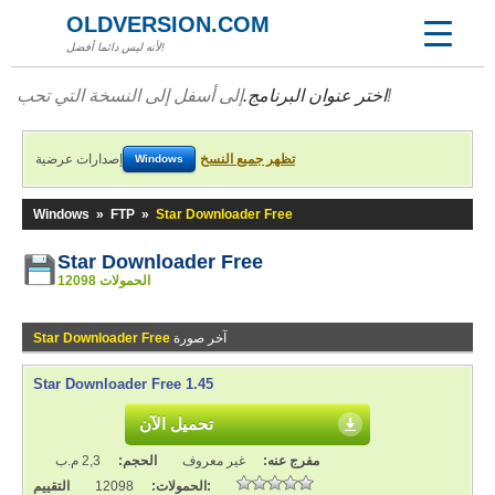
OLDVERSION.COM
لأنه ليس دائما أفضل!
إلى أسفل إلى النسخة التي تحب!
اختر عنوان البرنامج.
تظهر جميع النسخ
إصدارات عرضية
Windows
Windows
»
FTP
»
Star Downloader Free
Star Downloader Free
12098 الحمولات
آخر صورة
Star Downloader Free
Star Downloader Free 1.45
تحميل الآن
مفرج عنه:
غير معروف
الحجم:
2,3 م.ب
التقييم:
الحمولات:
12098