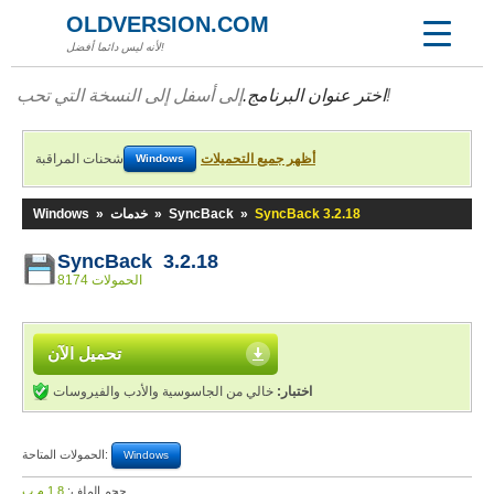
OLDVERSION.COM
لأنه ليس دائما أفضل!
إلى أسفل إلى النسخة التي تحب!
اختر عنوان البرنامج.
أظهر جميع التحميلات
شحنات المراقبة
Windows
SyncBack 3.2.18
»
SyncBack
»
خدمات
»
Windows
SyncBack 3.2.18
8174 الحمولات
تحميل الآن
اختبار:
خالي من الجاسوسية والأدب والفيروسات
الحمولات المتاحة:
Windows
حجم الملف:
1,8 م.ب