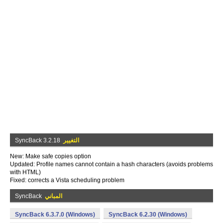
التغيير
SyncBack 3.2.18
New: Make safe copies option
Updated: Profile names cannot contain a hash characters (avoids problems
with HTML)
Fixed: corrects a Vista scheduling problem
المباني
SyncBack
SyncBack 6.3.7.0 (Windows)
SyncBack 6.2.30 (Windows)