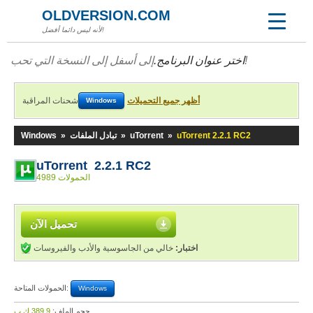
OLDVERSION.COM
لأنه ليس دائما أفضل!
إلى أسفل إلى النسخة التي تحب!
اختر عنوان البرنامج.
أظهر جميع التحميلات
شحنات المراقبة
Windows
uTorrent 2.2.1 RC2
»
uTorrent
»
تبادل الملفات
»
Windows
uTorrent 2.2.1 RC2
4989 الحمولات
تحميل الآن
اختبار:
خالي من الجاسوسية والأدب والفيروسات
الحمولات المتاحة:
Windows
حجم الملف:
389,9 ك.ب