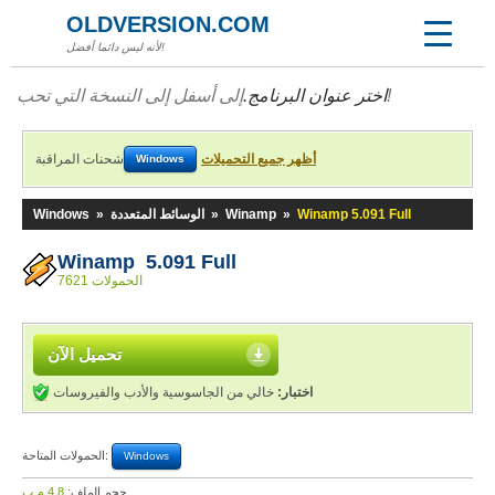
OLDVERSION.COM
لأنه ليس دائما أفضل!
إلى أسفل إلى النسخة التي تحب!
اختر عنوان البرنامج.
أظهر جميع التحميلات
شحنات المراقبة
Windows
Winamp 5.091 Full
»
Winamp
»
الوسائط المتعددة
»
Windows
Winamp 5.091 Full
7621 الحمولات
تحميل الآن
اختبار:
خالي من الجاسوسية والأدب والفيروسات
الحمولات المتاحة:
Windows
حجم الملف:
4,8 م.ب