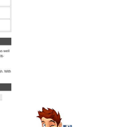
as well
ti-
h. With