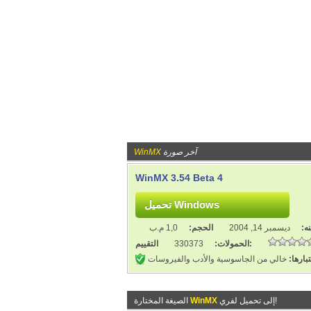
آخر صورة
WinMX
WinMX 3.54 Beta 4
ه:
ديسمبر 14, 2004
الحجم:
1,0 م.ب
التقييم:
الحمولات:
330373
بارها:
خالي من الجاسوسية والأدب والفيروسات
إلى تحميل لفري!
WinMX
الصيغة المختارة