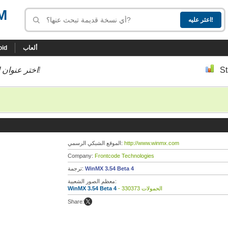
M
ألعاب
oid
St
إلى أسفل إلى النسخة التي تحب!
اختر عنوان ا
http://www.winmx.com
الموقع الشبكي الرسمي:
Company:
Frontcode Technologies
WinMX 3.54 Beta 4
ترجمة:
معظم الصور الشعبية:
- 330373 الحمولات
WinMX 3.54 Beta 4
Share: