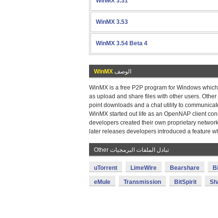
WinMX 3.31
WinMX 3.53
WinMX 3.54 Beta 4
الوصف
WinMX
WinMX is a free P2P program for Windows which a
as upload and share files with other users. Other
point downloads and a chat utility to communicate
WinMX started out life as an OpenNAP client conn
developers created their own proprietary networ
later releases developers introduced a feature 
Other تبادل الملفات البرمجيات
uTorrent
LimeWire
Bearshare
B
eMule
Transmission
BitSpirit
Sh