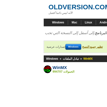
OLDVERSION.CO
لأنه ليس دائما أفضل!
Windows
Mac
Linux
Andr
لبرنامج.
تظهر جميع النسخ
إصدارات عرضية
Windows
WinMX
»
تبادل الملفات
»
Windows
WinMX
994707 الحمولات