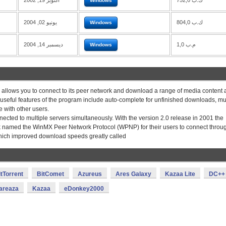
752,0 ك.ب
أكتوبر 19, 2002
Windows
804,0 ك.ب
يونيو 02, 2004
Windows
1,0 م.ب
ديسمبر 14, 2004
Windows
llows you to connect to its peer network and download a range of media content 
 useful features of the program include auto-complete for unfinished downloads, mul
 with other users.
ected to multiple servers simultaneously. With the version 2.0 release in 2001 the
k named the WinMX Peer Network Protocol (WPNP) for their users to connect throug
which improved download speeds greatly called
itTorrent
BitComet
Azureus
Ares Galaxy
Kazaa Lite
DC++
areaza
Kazaa
eDonkey2000