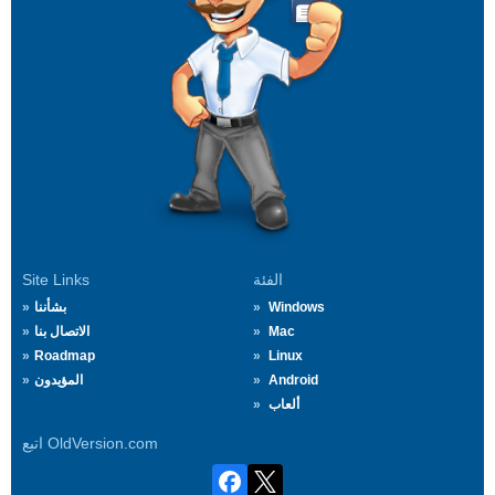
الفئة
Site Links
Windows
بشأننا
Mac
الاتصال بنا
Roadmap
Linux
Android
المؤيدون
ألعاب
اتبع OldVersion.com