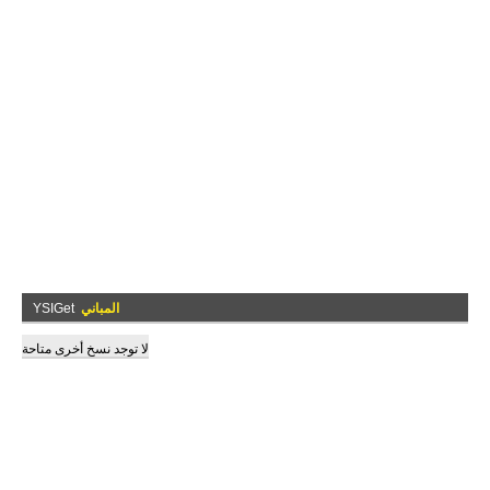
المباني
YSIGet
لا توجد نسخ أخرى متاحة