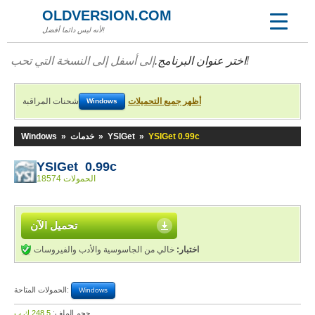
OLDVERSION.COM
لأنه ليس دائما أفضل!
إلى أسفل إلى النسخة التي تحب!
اختر عنوان البرنامج.
أظهر جميع التحميلات
شحنات المراقبة
Windows
YSIGet 0.99c
»
YSIGet
»
خدمات
»
Windows
YSIGet 0.99c
18574 الحمولات
تحميل الآن
اختبار:
خالي من الجاسوسية والأدب والفيروسات
الحمولات المتاحة:
Windows
حجم الملف:
248,5 ك.ب