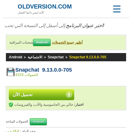
OLDVERSION.COM
لأنه ليس دائما أفضل!
إلى أسفل إلى النسخة التي تحب!
اختر عنوان البرنامج.
أظهر جميع التحميلات
شحنات المراقبة
Android
Snapchat 9.13.0.0-705
»
Snapchat
»
الاجتماعية
»
Android
Snapchat 9.13.0.0-705
4329 الحمولات
تحميل الآن
اختبار:
خالي من الجاسوسية والأدب والفيروسات
الحمولات المتاحة:
Android
حجم الملف:
18,4 م.ب