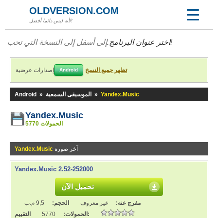
OLDVERSION.COM
لأنه ليس دائما أفضل!
إلى أسفل إلى النسخة التي تحب!
اختر عنوان البرنامج.
تظهر جميع النسخ
إصدارات عرضية
Android
Yandex.Music
»
الموسيقى السمعية
»
Android
Yandex.Music
5770 الحمولات
آخر صورة
Yandex.Music
Yandex.Music 2.52-252000
تحميل الآن
مفرج عنه:
غير معروف
الحجم:
9,5 م.ب
التقييم:
الحمولات:
5770