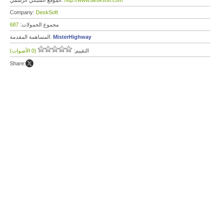
http://www.desksoft.com
الموقع الشبكي الرسمي:
Company:
DeskSoft
مجموع الحمولات:
687
MisterHighway
المساهمة المقدمة:
التقييم:
(0 الأصوات)
Share: