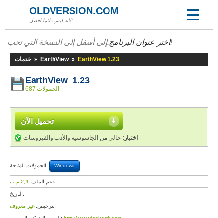
OLDVERSION.COM
لأنه ليس دائما أفضل!
إلى أسفل إلى النسخة التي تحب!
اختر عنوان البرنامج.
EarthView 1.23
»
EarthView
»
خدمات
EarthView 1.23
687 الحمولات
تحميل الآن
اختبار:
خالي من الجاسوسية والأدب والفيروسات
الحمولات المتاحة:
Windows
حجم الملف:
2,4 م.ب
التاريخ:
الترخيص:
غير معروف