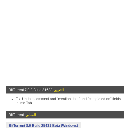
التغيير
BitTorrent 7.9.2 Build 31638
Fix: Update comment and "creation date" and "completed on" fields
in Info Tab
المباني
BitTorrent
BitTorrent 8.0 Build 25431 Beta (Windows)