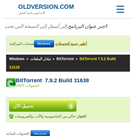
OLDVERSION.COM
لأنه ليس دائما أفضل!
إلى أسفل إلى النسخة التي تحب!
اختر عنوان البرنامج.
أظهر جميع التحميلات
شحنات المراقبة
Windows
BitTorrent 7.9.2 Build
»
BitTorrent
»
تبادل الملفات
»
Windows
31638
BitTorrent 7.9.2 Build 31638
1405 الحمولات
تحميل الآن
اختبار:
خالي من الجاسوسية والأدب والفيروسات
الحمولات المتاحة:
Windows