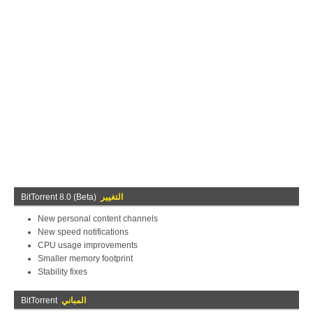
التغيير
BitTorrent 8.0 (Beta)
New personal content channels
New speed notifications
CPU usage improvements
Smaller memory footprint
Stability fixes
المباني
BitTorrent