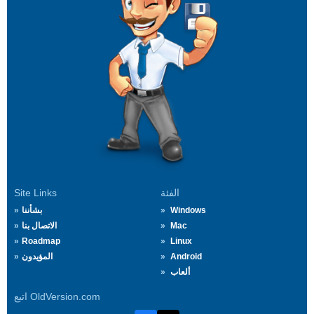
الفئة
Site Links
Windows
بشأننا
Mac
الاتصال بنا
Roadmap
Linux
Android
المؤيدون
ألعاب
اتبع OldVersion.com