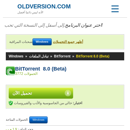
OLDVERSION.COM
لأنه ليس دائما أفضل!
إلى أسفل إلى النسخة التي تحب!
اختر عنوان البرنامج.
أظهر جميع التحميلات
شحنات المراقبة
Windows
BitTorrent 8.0 (Beta)
»
BitTorrent
»
تبادل الملفات
»
Windows
BitTorrent 8.0 (Beta)
3772 الحمولات
تحميل الآن
اختبار:
خالي من الجاسوسية والأدب والفيروسات
الحمولات المتاحة:
Windows
حجم الملف:
1,9 م.ب