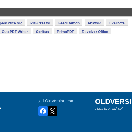
penOffice.org
PDFCreator
Feed Demon
Abiword
Evernote
CutePDF Writer
Scribus
PrimoPDF
Revolver Office
OLDVERS
اتبع OldVersion.com
s
لأنه ليس دائما أفضل!