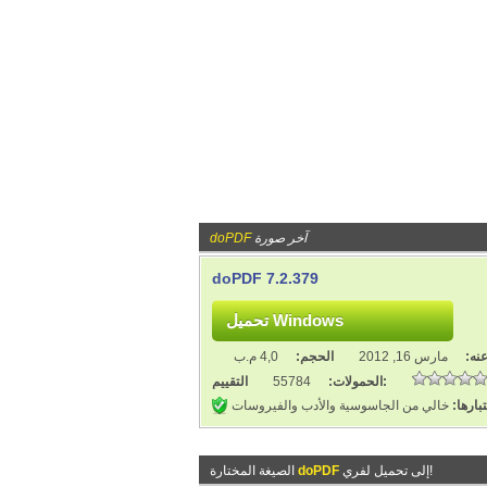
آخر صورة
doPDF
doPDF 7.2.379
نه:
مارس 16, 2012
الحجم:
4,0 م.ب
التقييم:
الحمولات:
55784
بارها:
خالي من الجاسوسية والأدب والفيروسات
إلى تحميل لفري!
doPDF
الصيغة المختارة