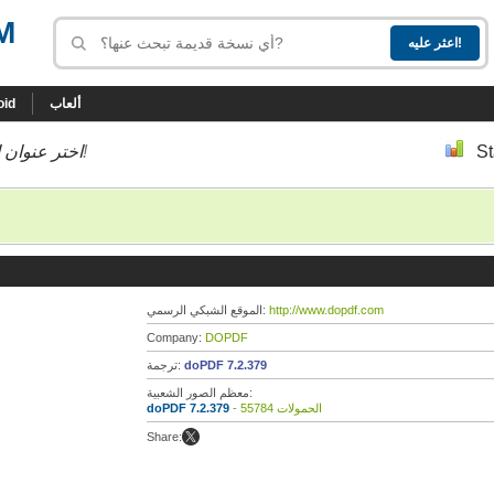
M
ألعاب
oid
St
إلى أسفل إلى النسخة التي تحب!
اختر عنوان ا
http://www.dopdf.com
الموقع الشبكي الرسمي:
Company:
DOPDF
doPDF 7.2.379
ترجمة:
معظم الصور الشعبية:
- 55784 الحمولات
doPDF 7.2.379
Share: