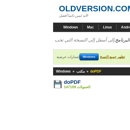
OLDVERSION.CO
لأنه ليس دائما أفضل!
Windows
Mac
Linux
Andr
لبرنامج.
تظهر جميع النسخ
إصدارات عرضية
Windows
doPDF
»
مكتب
»
Windows
doPDF
147109 الحمولات