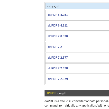
البرمجيات
doPDF 5.4.251
doPDF 6.4.311
doPDF 7.0.330
doPDF 7.2
doPDF 7.2.377
doPDF 7.2.378
doPDF 7.2.379
الوصف
doPDF
doPDF is a free PDF converter for both personal 
command from virtually any application. With on