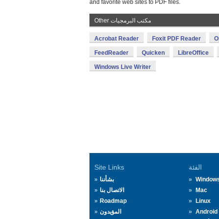
and favorite web sites to PDF files.
Other مكتب البرمجيات
Acrobat Reader
Foxit PDF Reader
O
FeedReader
Quicken
LibreOffice
Windows Live Writer
الفئة
Site Links
Window
بشأننا
Mac
الاتصال بنا
Roadmap
Linux
Android
المؤيدون