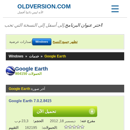
OLDVERSION.COM
لأنه ليس دائما أفضل!
إلى أسفل إلى النسخة التي تحب!
اختر عنوان البرنامج.
تظهر جميع النسخ
إصدارات عرضية
Windows
Google Earth
»
خدمات
»
Windows
Google Earth
904150 الحمولات
آخر صورة
Google Earth
Google Earth 7.0.2.8415
تحميل الآن
مفرج عنه:
ديسمبر 18, 2012
الحجم:
23,3 م.ب
التقييم:
الحمولات:
162195