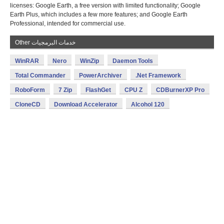
licenses: Google Earth, a free version with limited functionality; Google
Earth Plus, which includes a few more features; and Google Earth
Professional, intended for commercial use.
Other خدمات البرمجيات
WinRAR
Nero
WinZip
Daemon Tools
Total Commander
PowerArchiver
.Net Framework
RoboForm
7 Zip
FlashGet
CPU Z
CDBurnerXP Pro
CloneCD
Download Accelerator
Alcohol 120