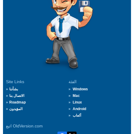
الفئة
Site Links
Windows
بشأننا
Mac
الاتصال بنا
Roadmap
Linux
Android
المؤيدون
ألعاب
اتبع OldVersion.com