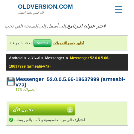
OLDVERSION.COM
لأنه ليس دائما أفضل!
إلى أسفل إلى النسخة التي تحب!
اختر عنوان البرنامج.
أظهر جميع التحميلات
شحنات المراقبة
Android
Messenger 52.0.0.5.66-
»
Messenger
»
اتصالات
»
Android
18637999 (armeabi-v7a)
Messenger 52.0.0.5.66-18637999 (armeabi-
v7a)
176 الحمولات
تحميل الآن
اختبار:
خالي من الجاسوسية والأدب والفيروسات