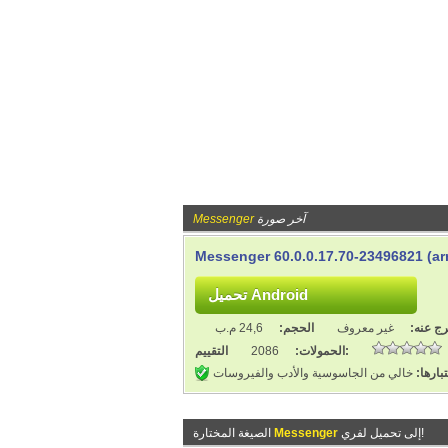
آخر صورة
Messenger
Messenger 60.0.0.17.70-23496821 (ar
ج عنه:
غير معروف
الحجم:
24,6 م.ب
التقييم:
الحمولات:
2086
بارها:
خالي من الجاسوسية والأدب والفيروسات
إلى تحميل لفري!
Messenger
الصيغة المختارة