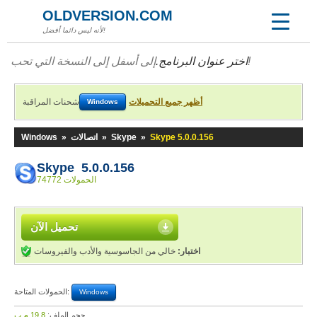
OLDVERSION.COM
لأنه ليس دائما أفضل!
إلى أسفل إلى النسخة التي تحب!
اختر عنوان البرنامج.
أظهر جميع التحميلات
شحنات المراقبة
Windows
Skype 5.0.0.156
»
Skype
»
اتصالات
»
Windows
Skype 5.0.0.156
74772 الحمولات
تحميل الآن
اختبار:
خالي من الجاسوسية والأدب والفيروسات
الحمولات المتاحة:
Windows
حجم الملف:
19,8 م.ب