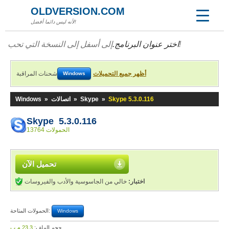
OLDVERSION.COM
لأنه ليس دائما أفضل!
اختر عنوان البرنامج.
إلى أسفل إلى النسخة التي تحب!
شحنات المراقبة
أظهر جميع التحميلات
Windows
Windows
»
اتصالات
»
Skype
»
Skype 5.3.0.116
Skype 5.3.0.116
13764 الحمولات
تحميل الآن
خالي من الجاسوسية والأدب والفيروسات
اختبار:
الحمولات المتاحة:
Windows
23,3 م.ب
حجم الملف: