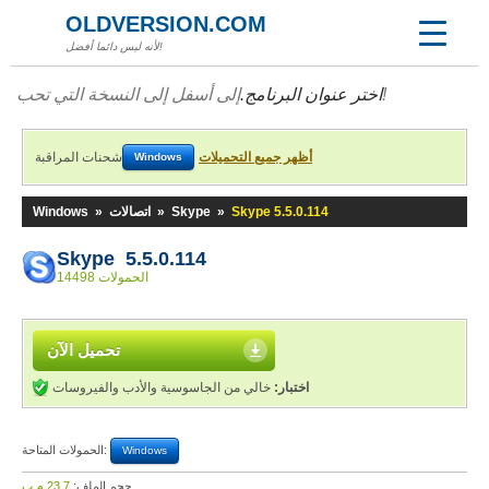
OLDVERSION.COM
لأنه ليس دائما أفضل!
إلى أسفل إلى النسخة التي تحب!
اختر عنوان البرنامج.
أظهر جميع التحميلات
شحنات المراقبة
Windows
Skype 5.5.0.114
»
Skype
»
اتصالات
»
Windows
Skype 5.5.0.114
14498 الحمولات
تحميل الآن
اختبار:
خالي من الجاسوسية والأدب والفيروسات
الحمولات المتاحة:
Windows
حجم الملف:
23,7 م.ب